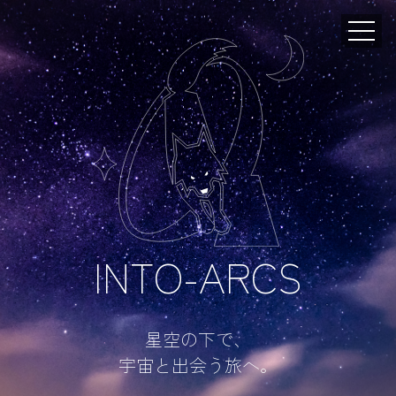
INTO-ARCS
星空の下で、
宇宙と出会う旅へ。